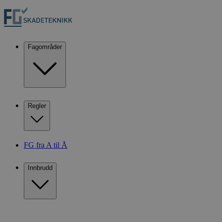
Fagområder
Regler
FG fra A til Å
Innbrudd