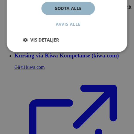
FG Skadeteknikk har utarbeidet en anbefalt sikkerhetsforskrift
GODTA ALLE
for automatiske brannalarmanlegg i samarbeid med
forsikringsbransjen. Denne anbefalte sikkerhetsforskriften
gjelder for næringsbygg og landbruksnæringen, og viser til
AVVIS ALLE
FGs kompetanse- og sertifiseringsordning for
brannalarmanlegg.
VIS DETALJER
17.09.2024
Kursing via Kiwa Kompetanse (kiwa.com)
Gå til kiwa.com