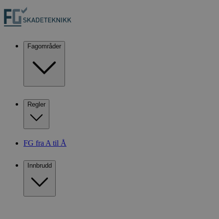
Fagområder
Regler
FG fra A til Å
Innbrudd