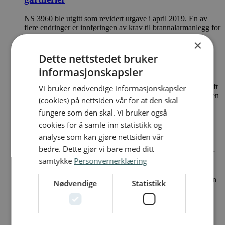
NS 3960 ble utgitt som revidert utgave i april 2019. En av
flere endringer er innføringen av krav til brannalarmanlegg for
driftsbygninger i landbruk og veksthusnæring.
×
Regler for automatiske brannalarmanlegg i
Dette nettstedet bruker
næring
informasjonskapsler
NS 3960:2019 er standard for prosjektering, installasjon, drift
Vi bruker nødvendige informasjonskapsler
og vedlikehold av automatiske brannalarmanlegg. Standarden
(cookies) på nettsiden vår for at den skal
erstatter FG-reglene, med unntak av krav til foretak og
fungere som den skal. Vi bruker også
personer.
cookies for å samle inn statistikk og
Kontrollveiledning for brannalarmanlegg
analyse som kan gjøre nettsiden vår
bedre. Dette gjør vi bare med ditt
Formålet med kontrollveiledningen er å avklare forventinger
samtykke
Personvernerklæring
til kontroller som gjennomføres av automatiske
brannalarmanlegg, herunder omfang, avviksvurdering og
anleggsvurdering. Dette vil være med å bidra til at kontrollen
Nødvendige
Statistikk
blir så lik som mulig, uavhengig av hvem som har utført
kontrollen.
Sikkerhetsforskrift for brannalarmanlegg