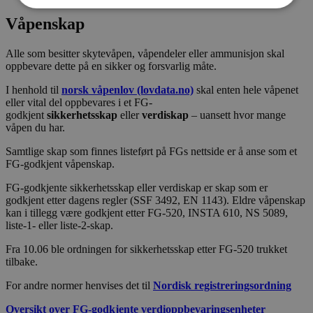
Våpenskap
Alle som besitter skytevåpen, våpendeler eller ammunisjon skal
oppbevare dette på en sikker og forsvarlig måte.
I henhold til
norsk våpenlov
(lovdata.no)
skal enten hele våpenet
eller vital del oppbevares i et FG-
godkjent
sikkerhetsskap
eller
verdiskap
– uansett hvor mange
våpen du har.
Samtlige skap som finnes listeført på FGs nettside er å anse som et
FG-godkjent våpenskap.
FG-godkjente sikkerhetsskap eller verdiskap er skap som er
godkjent etter dagens regler (SSF 3492, EN 1143). Eldre våpenskap
kan i tillegg være godkjent etter FG-520, INSTA 610, NS 5089,
liste-1- eller liste-2-skap.
Fra 10.06 ble ordningen for sikkerhetsskap etter FG-520 trukket
tilbake.
For andre normer henvises det til
Nordisk registreringsordning
Oversikt over FG-godkjente verdioppbevaringsenheter