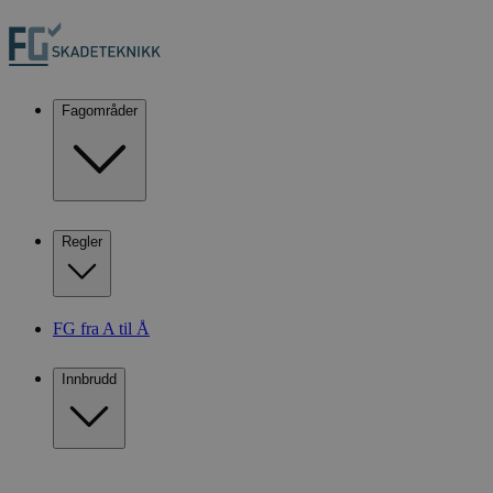
Fagområder
Regler
FG fra A til Å
Innbrudd