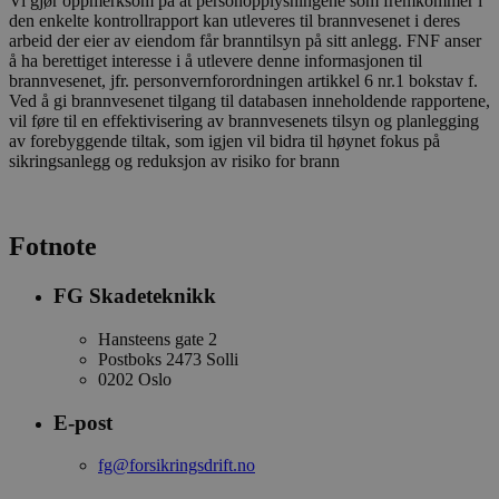
Vi gjør oppmerksom på at personopplysningene som fremkommer i
den enkelte kontrollrapport kan utleveres til brannvesenet i deres
arbeid der eier av eiendom får branntilsyn på sitt anlegg. FNF anser
å ha berettiget interesse i å utlevere denne informasjonen til
brannvesenet, jfr. personvernforordningen artikkel 6 nr.1 bokstav f.
Ved å gi brannvesenet tilgang til databasen inneholdende rapportene,
vil føre til en effektivisering av brannvesenets tilsyn og planlegging
av forebyggende tiltak, som igjen vil bidra til høynet fokus på
sikringsanlegg og reduksjon av risiko for brann
Fotnote
FG Skadeteknikk
Hansteens gate 2
Postboks 2473 Solli
0202 Oslo
E-post
fg@forsikringsdrift.no