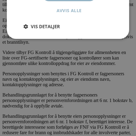
tilknyttet systemet, eier av eiendommen der kontrollen er utført, samt
kontrolløren selv.
AVVIS ALLE
Eier av registrerte anlegg og bygninger får tilgang til sine
opplysninger i systemet, og kan legge inn forespørsel om kontroll.
VIS DETALJER
Eier vil videre eksempelvis kunne benytte rapportene til å
dokumentere at kontroll av sikringsanlegg er utført, ved eksempelvis
et branntilsyn.
Videre tilbyr FG Kontroll å tilgjengeliggjøre for allmennheten en
liste over FG-sertifiserte fagpersoner og kontrollører som kan
gjennomføre ulike kontrolloppdrag for eier av eiendommer.
Personopplysninger som benyttes i FG Kontroll er fagpersoners
navn og kontaktopplysninger, og eier av eiendoms navn,
kontaktopplysninger og adresse.
Behandlingsgrunnlaget for å benytte fagpersoners
personopplysninger er personvernforordningen art 6 nr. 1 bokstav b,
nødvendig for å oppfylle avtale.
Behandlingsgrunnlaget for å benytte eiers personopplysninger er
personvernforordningen art 6 nr. 1 bokstav f, berettiget interesse. De
berettigede interessene som forfølges av FNF via FG Kontroll er å
redusere fare for brann og innbruddskader for alle involverte parter,