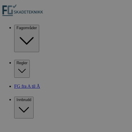
Fagområder
Regler
FG fra A til Å
Innbrudd