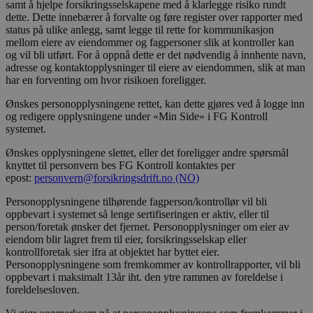
samt å hjelpe forsikringsselskapene med å klarlegge risiko rundt
dette. Dette innebærer å forvalte og føre register over rapporter med
status på ulike anlegg, samt legge til rette for kommunikasjon
mellom eiere av eiendommer og fagpersoner slik at kontroller kan
og vil bli utført. For å oppnå dette er det nødvendig å innhente navn,
adresse og kontaktopplysninger til eiere av eiendommen, slik at man
har en forventing om hvor risikoen foreligger.
Ønskes personopplysningene rettet, kan dette gjøres ved å logge inn
og redigere opplysningene under «Min Side» i FG Kontroll
systemet.
Ønskes opplysningene slettet, eller det foreligger andre spørsmål
knyttet til personvern bes FG Kontroll kontaktes per
epost:
personvern@forsikringsdrift.no
(NO)
Personopplysningene tilhørende fagperson/kontrollør vil bli
oppbevart i systemet så lenge sertifiseringen er aktiv, eller til
person/foretak ønsker det fjernet. Personopplysninger om eier av
eiendom blir lagret frem til eier, forsikringsselskap eller
kontrollforetak sier ifra at objektet har byttet eier.
Personopplysningene som fremkommer av kontrollrapporter, vil bli
oppbevart i maksimalt 13år iht. den ytre rammen av foreldelse i
foreldelsesloven.