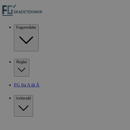
Fagområder
Regler
FG fra A til Å
Innbrudd