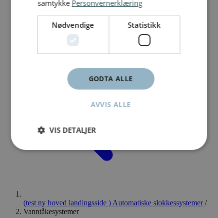
samtykke
Personvernerklæring
Nødvendige
Statistikk
GODTA ALLE
AVVIS ALLE
VIS DETALJER
(test ny hoved landingsside ) Automatiske slokkessystemer
/
Vanntåkesystemer