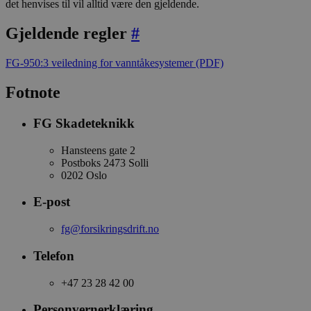
det henvises til vil alltid være den gjeldende.
Gjeldende regler
#
FG-950:3 veiledning for vanntåkesystemer
(PDF)
Fotnote
FG Skadeteknikk
Hansteens gate 2
Postboks 2473 Solli
0202 Oslo
E-post
fg@forsikringsdrift.no
Telefon
+47 23 28 42 00
Personvernerklæring