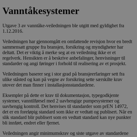
Vanntåkesystemer
Utgave 3 av vanntåke-veiledningen ble utgitt med gyldighet fra
1.12.2016.
Veiledningen har gjennomgått en omfattende revisjon hvor en bredt
sammensatt gruppe fra bransjen, forsikring og myndigheter har
deltatt. Det er viktig å merke seg at en veiledning ikke er et
regelverk. Hensikten er å beskrive anbefalinger, henvisninger til
standarder og angi føringer i forhold til realisering av et prosjekt.
Veiledningen baserer seg i stor grad på bransjeerfaringer sett fra
ulike ståsted og kan på vegne av forsikring sette særskilte krav
utover det man finner i installasjonsstandardene.
Eksempler på dette er krav til dokumentasjon, typegodkjente
systemer, vanntilførsel med 2 uavhengige pumpesystemer og
uavhengig kontroll. Det henvises til standarder som prEN 14972,
det er en foreløpig standard som ikke er vedtatt og publisert. Når en
slik standard blir publisert som en vedtatt standard kan nye punkter
bli innført, endret eller fjernet.
Veiledningen angir minimumskrav og siste utgave av standardene