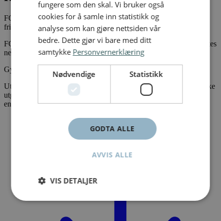
fungere som den skal. Vi bruker også
cookies for å samle inn statistikk og
FG-regler for tyverimerking og registrering av kjøretøy og
fritidsbåter
analyse som kan gjøre nettsiden vår
bedre. Dette gjør vi bare med ditt
FG-230:3 Sertifisering og godkjenning av merkesystemer kan lastes
samtykke
Personvernerklæring
ned under.
Gyldig i fra 1. mars 2022.
Nødvendige
Statistikk
Utgave 1 og 2 er ikke skilt med versjonsnummer. Derfor finnes ikke
utgave 2 publisert. Eneste forskjell er ny mal i forbindelse med
ending i organisasjon.
FG-230:3 Merkesystemer.pdf (PDF)
GODTA ALLE
AVVIS ALLE
VIS DETALJER