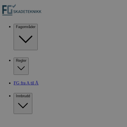
Fagområder
Regler
FG fra A til Å
Innbrudd