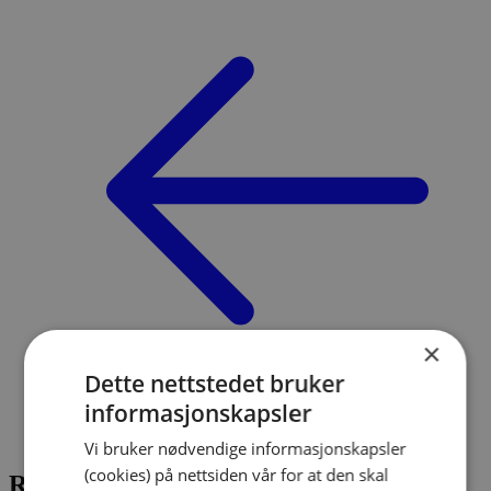
×
Dette nettstedet bruker
informasjonskapsler
Innbrudd
/
Regler for merkefirma
Vi bruker nødvendige informasjonskapsler
(cookies) på nettsiden vår for at den skal
Regler for merkefirma