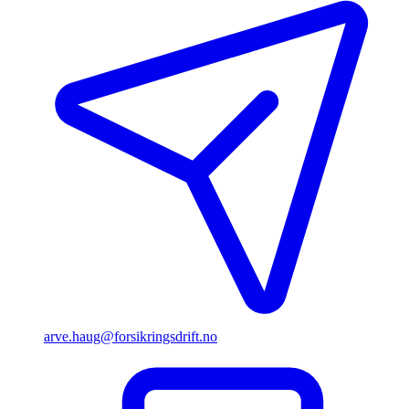
arve.haug​@forsikringsdrift.no