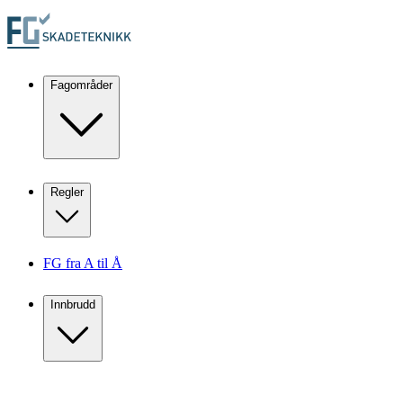
Fagområder
Regler
FG fra A til Å
Innbrudd