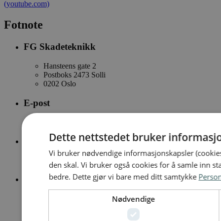
(youtube.com)
Fotnote
FG Skadeteknikk
Hansteens gate 2
Postboks 2473 Solli
0202 Oslo
E-post
fg@forsikringsdrift.no
Dette nettstedet bruker informasj
Telefon
Vi bruker nødvendige informasjonskapsler (cookies
+47 23 28 42 00
den skal. Vi bruker også cookies for å samle inn st
bedre. Dette gjør vi bare med ditt samtykke
Perso
Personvernerklæring
Nødvendige
Personvernerklæring