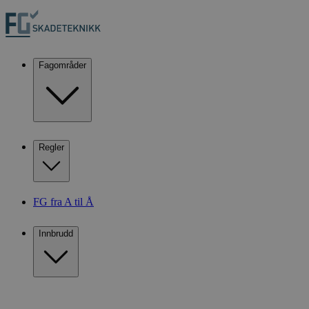
Fagområder
Regler
FG fra A til Å
Innbrudd