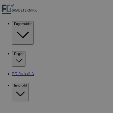
Fagområder
Regler
FG fra A til Å
Innbrudd