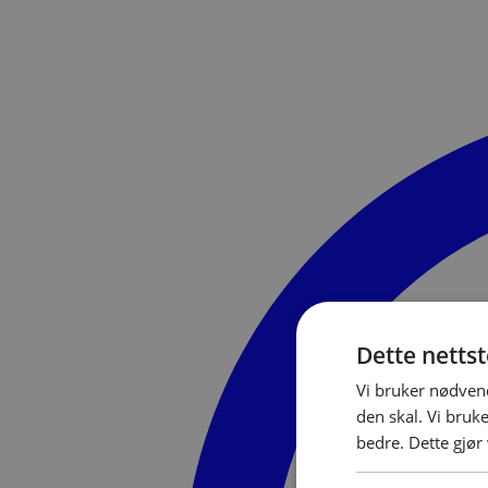
Dette netts
Vi bruker nødvend
den skal. Vi bruk
bedre. Dette gjør